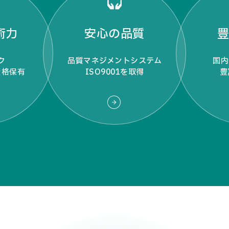
術力
安心の品質
ク
品質マネジメントシステム
国内
資格保有
ISO9001を取得
豊