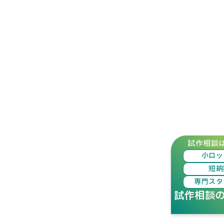
試作相談
小ロッ
短納
専門スタ
試作相談