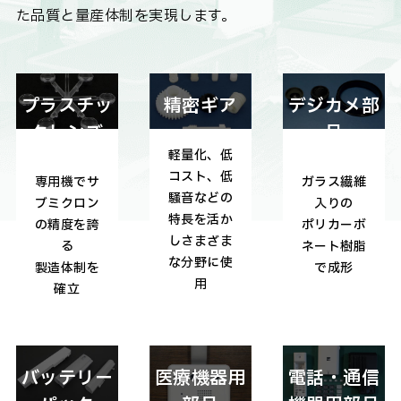
た品質と量産体制を実現します。
精密ギア
プラスチッ
デジカメ部
クレンズ
品
軽量化、低
コスト、低
専用機でサ
ガラス繊維
騒音などの
ブミクロン
入りの
特長を活か
の精度を誇
ポリカーボ
しさまざま
る
ネート樹脂
な分野に使
製造体制を
で成形
用
確立
医療機器用
バッテリー
電話・通信