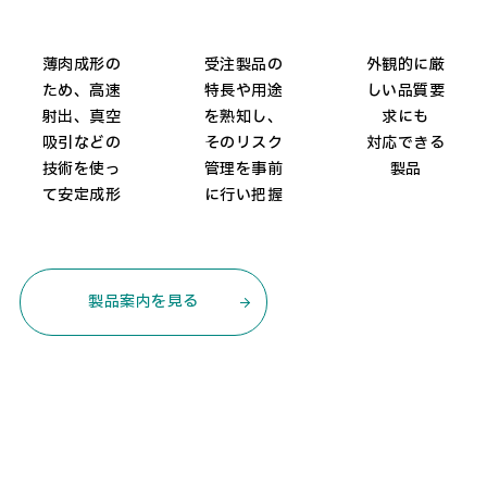
部品
パック
機器用部品
受注製品の
薄肉成形の
外観的に厳
特長や用途
ため、高速
しい品質要
を熟知し、
射出、真空
求にも
そのリスク
吸引などの
対応できる
管理を事前
技術を使っ
製品
に行い把握
て安定成形
製品案内を見る